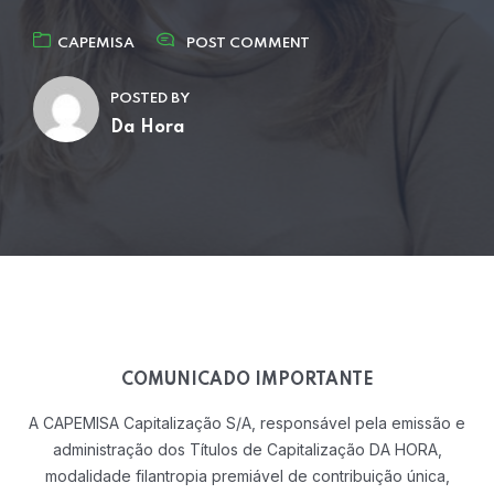
CAPEMISA
POST COMMENT
POSTED BY
Da Hora
COMUNICADO IMPORTANTE
A CAPEMISA Capitalização S/A, responsável pela emissão e
administração dos Títulos
de Capitalização DA HORA,
modalidade filantropia premiável de contribuição única,