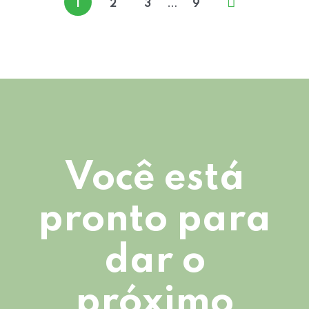
…
1
2
3
9
Você está
pronto para
dar o
próximo