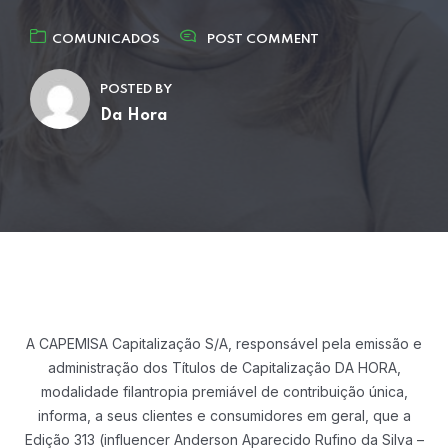
COMUNICADOS
POST COMMENT
POSTED BY
Da Hora
A CAPEMISA Capitalização S/A, responsável pela emissão e
administração dos Títulos
de Capitalização DA HORA,
modalidade filantropia premiável de contribuição única,
informa, a seus clientes e consumidores em geral, que a
Edição 313 (influencer
Anderson Aparecido Rufino da Silva –