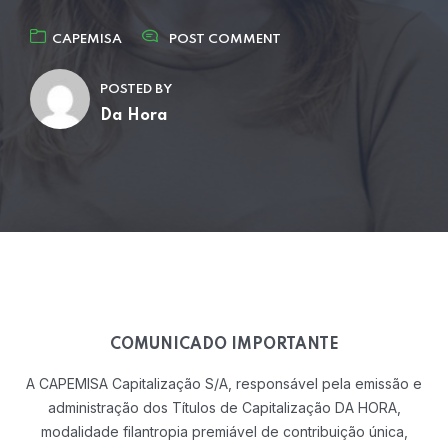
CAPEMISA
POST COMMENT
POSTED BY
Da Hora
COMUNICADO IMPORTANTE
A CAPEMISA Capitalização S/A, responsável pela emissão e
administração dos Títulos
de Capitalização DA HORA,
modalidade filantropia premiável de contribuição única,