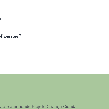
?
eficentes?
o e a entidade Projeto Criança Cidadã.