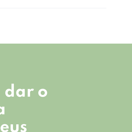
 dar o
a
seus