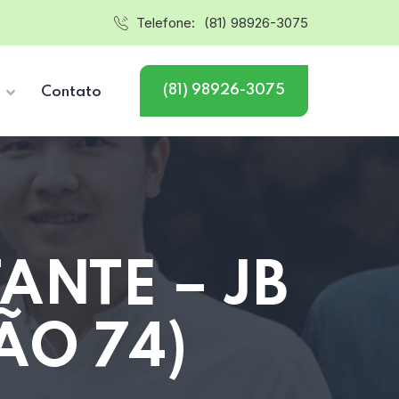
Telefone:
(81) 98926-3075
(81) 98926-3075
s
Contato
NTE – JB
ÃO 74)