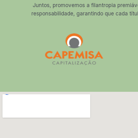
Juntos, promovemos a filantropia premiáv
responsabilidade, garantindo que cada títu