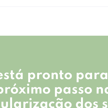
está pronto para
próximo passo n
ularização dos 