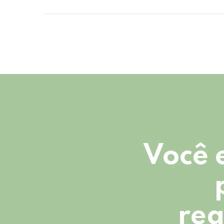
Você 
reg