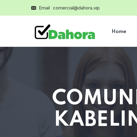
Email
comercial@dahora.vip
Home
COMUNI
KABELIN