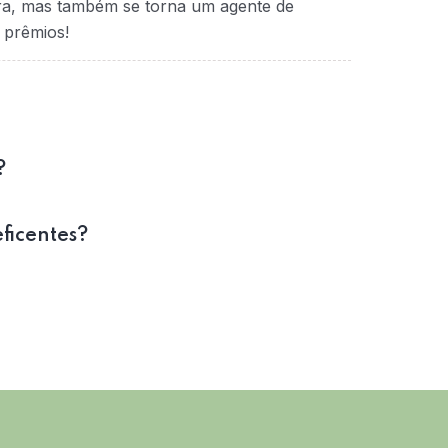
ra, mas também se torna um agente de
 prêmios!
?
eficentes?