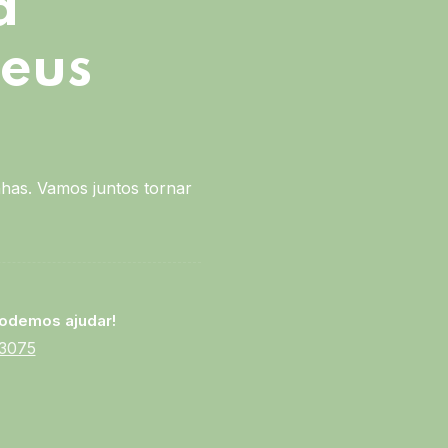
a
seus
has. Vamos juntos tornar
odemos ajudar!
-3075