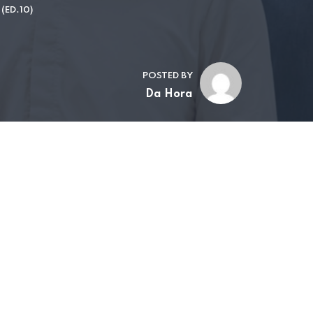
ED.10)
POSTED BY
Da Hora