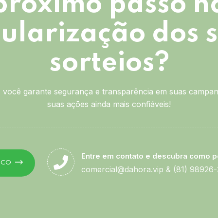
próximo passo n
ularização dos 
sorteios?
você garante segurança e transparência em suas campan
suas ações ainda mais confiáveis!
Entre em contato e descubra como p
SCO
comercial@dahora.vip
&
(81) 98926