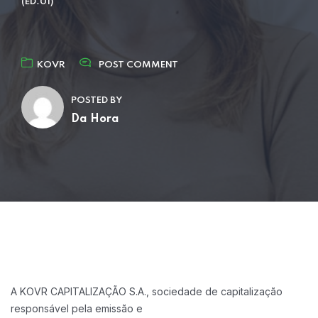
(ED.01)
KOVR
POST COMMENT
POSTED BY
Da Hora
A KOVR CAPITALIZAÇÃO S.A., sociedade de capitalização
responsável pela emissão e