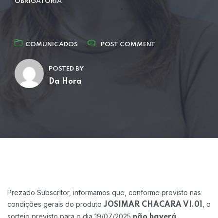
OBRIGATÓRIA
COMUNICADOS
POST COMMENT
POSTED BY
Da Hora
Prezado Subscritor, informamos que, conforme previsto nas
condições gerais do produto
, o
JOSIMAR CHACARA VI.01
sorteio previsto para o dia 19/07/2025
não haverá