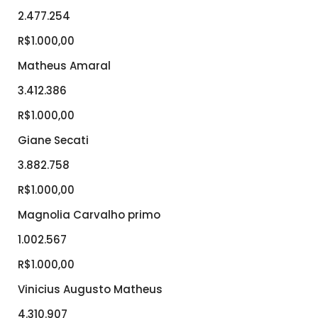
2.477.254
R$1.000,00
Matheus Amaral
3.412.386
R$1.000,00
Giane Secati
3.882.758
R$1.000,00
Magnolia Carvalho primo
1.002.567
R$1.000,00
Vinicius Augusto Matheus
4.310.907