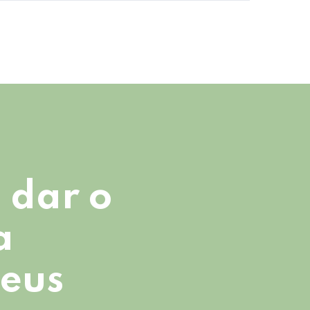
 dar o
a
seus