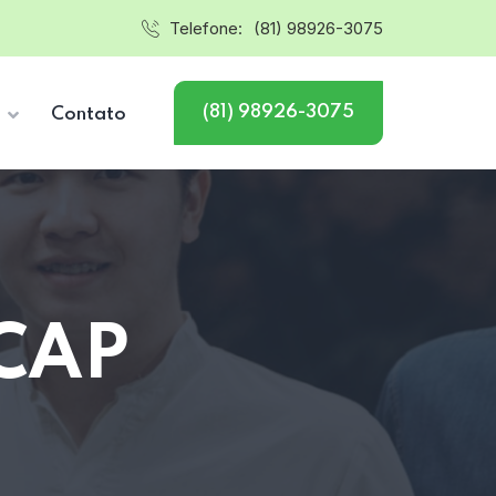
Telefone:
(81) 98926-3075
(81) 98926-3075
s
Contato
 CAP