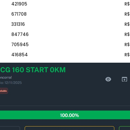
421905
R$
671708
R$
331316
R$
847746
R$
705945
R$
416854
R$