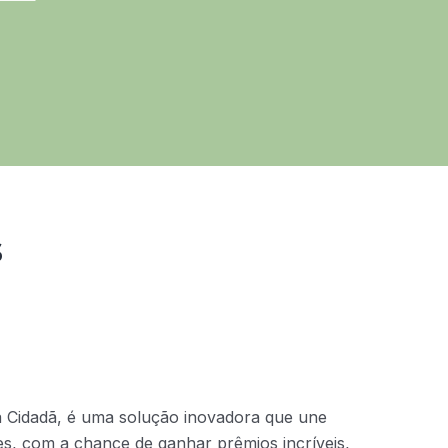
s
a Cidadã, é uma solução inovadora que une
ntes, com a chance de ganhar prêmios incríveis,