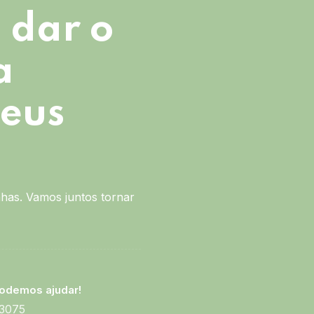
 dar o
a
seus
has. Vamos juntos tornar
odemos ajudar!
-3075