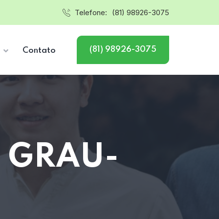
Telefone:
(81) 98926-3075
(81) 98926-3075
s
Contato
U GRAU-