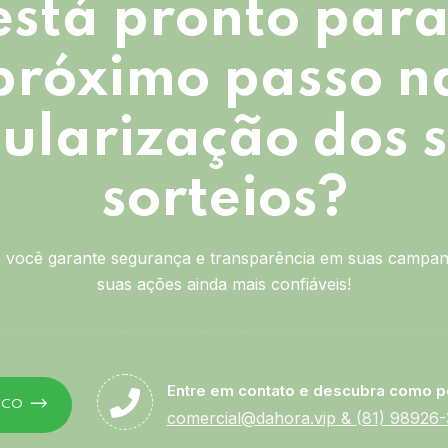
está pronto para
próximo passo n
ularização dos 
sorteios?
você garante segurança e transparência em suas campan
suas ações ainda mais confiáveis!
Entre em contato e descubra como p
SCO
comercial@dahora.vip
&
(81) 98926