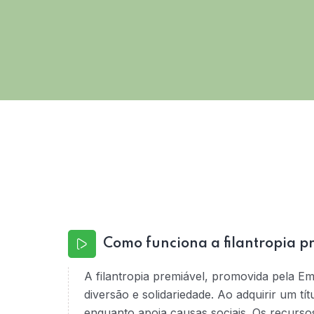
Como funciona a filantropia p
A filantropia premiável, promovida pela E
diversão e solidariedade. Ao adquirir um tí
enquanto apoia causas sociais. Os recurso