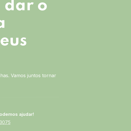
 dar o
a
seus
has. Vamos juntos tornar
odemos ajudar!
-3075