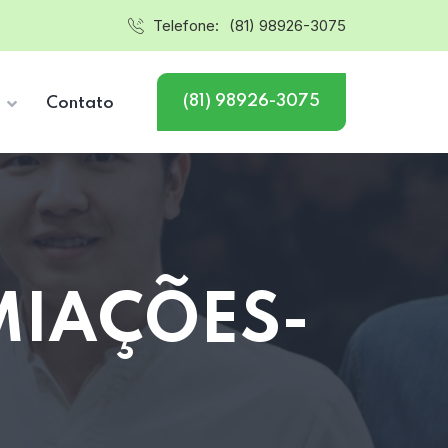
Telefone:
(81) 98926-3075
(81) 98926-3075
s
Contato
MIAÇÕES-