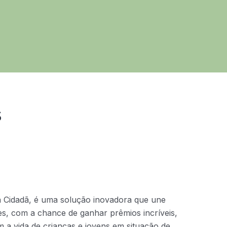
s
a Cidadã, é uma solução inovadora que une
ntes, com a chance de ganhar prêmios incríveis,
 a vida de crianças e jovens em situação de