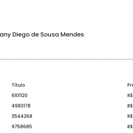
any Diego de Sousa Mendes
Título
Pr
6101120
R
4983178
R
3544268
R
9758685
R