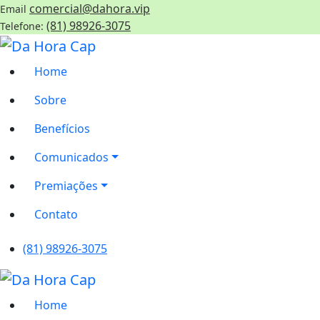
comercial@dahora.vip
Email
(81) 98926-3075
Telefone:
Home
Sobre
Benefícios
Comunicados
Premiações
Contato
(81) 98926-3075
Home