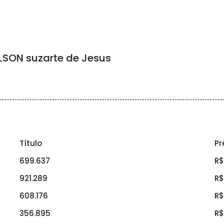
SON suzarte de Jesus
Título
Pr
699.637
R$
921.289
R$
608.176
R$
356.895
R$