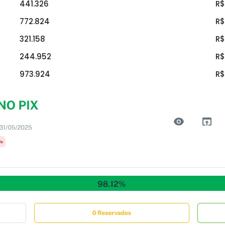
441.326
R$
772.824
R$
321.158
R$
244.952
R$
973.924
R$