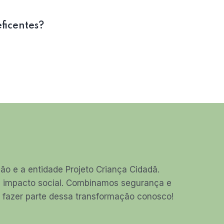
eficentes?
o e a entidade Projeto Criança Cidadã.
am impacto social. Combinamos segurança e
ha fazer parte dessa transformação conosco!