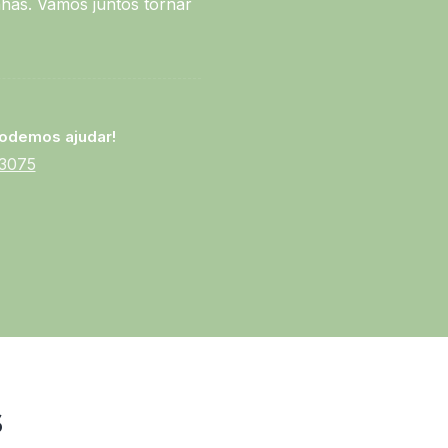
has. Vamos juntos tornar
odemos ajudar!
-3075
s