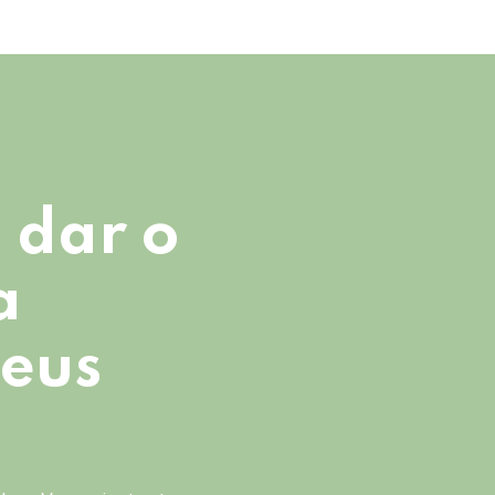
 dar o
a
seus