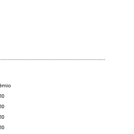
êmio
10
10
10
10