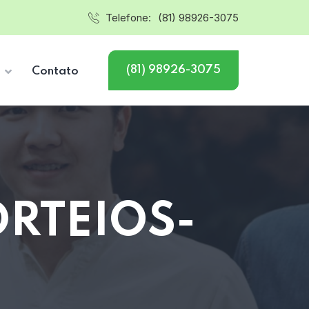
Telefone:
(81) 98926-3075
(81) 98926-3075
s
Contato
ORTEIOS-