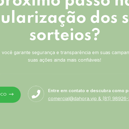
próximo passo n
ularização dos 
sorteios?
você garante segurança e transparência em suas campan
suas ações ainda mais confiáveis!
Entre em contato e descubra como p
SCO
comercial@dahora.vip
&
(81) 98926