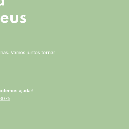
a
seus
has. Vamos juntos tornar
odemos ajudar!
-3075