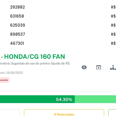
292882
R$
631658
R$
625039
R$
898537
R$
467301
R$