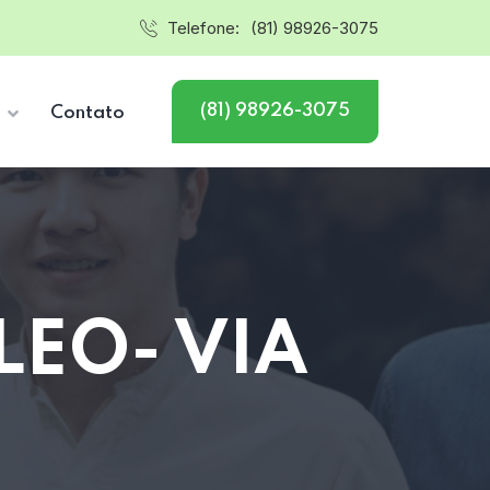
Telefone:
(81) 98926-3075
(81) 98926-3075
s
Contato
LEO- VIA