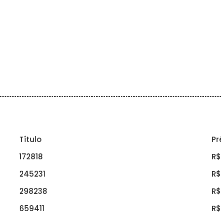
Título
Pr
172818
R$
245231
R$
298238
R$
659411
R$