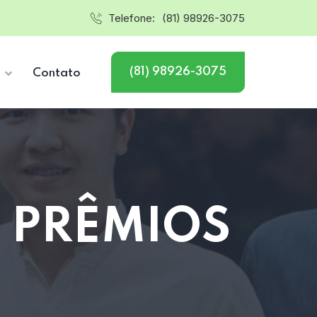
Telefone:
(81) 98926-3075
(81) 98926-3075
s
Contato
O PRÊMIOS