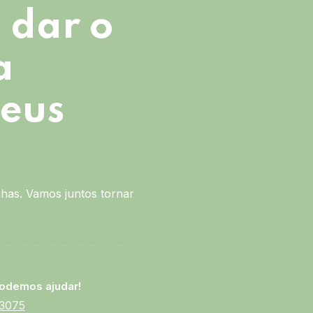
 dar o
a
seus
has. Vamos juntos tornar
odemos ajudar!
-3075