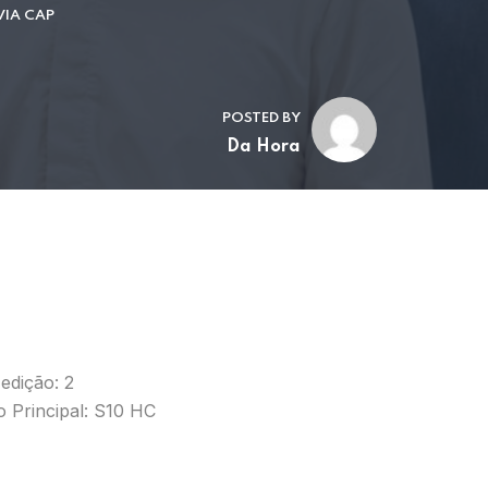
VIA CAP
POSTED BY
Da Hora
edição: 2
 Principal: S10 HC