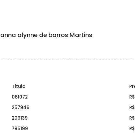
nna alynne de barros Martins
Título
Pr
061072
R$
257946
R$
209139
R$
795199
R$