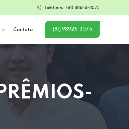
Telefone:
(81) 98926-3075
(81) 98926-3075
s
Contato
PRÊMIOS-