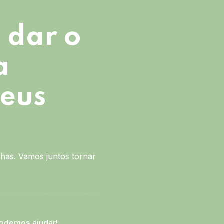
 dar o
a
seus
has. Vamos juntos tornar
odemos ajudar!