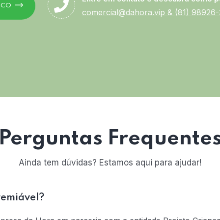
SCO
comercial@dahora.vip
&
(81) 98926
Perguntas Frequente
Ainda tem dúvidas? Estamos aqui para ajudar!
remiável?