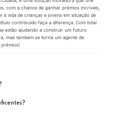
a Cidadã, é uma solução inovadora que une
ntes, com a chance de ganhar prêmios incríveis,
 a vida de crianças e jovens em situação de
ítulo contribuído faça a diferença. Com total
que estão ajudando a construir um futuro
ra, mas também se torna um agente de
 prêmios!
?
eficentes?