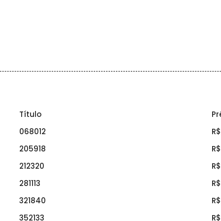
Título
Pr
068012
R$
205918
R$
212320
R$
281113
R$
321840
R$
352133
R$