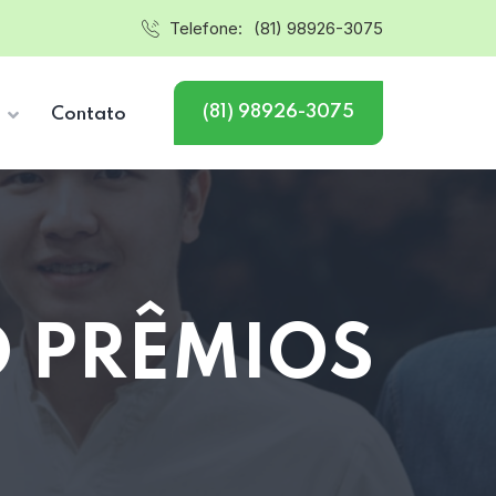
Telefone:
(81) 98926-3075
(81) 98926-3075
s
Contato
O PRÊMIOS