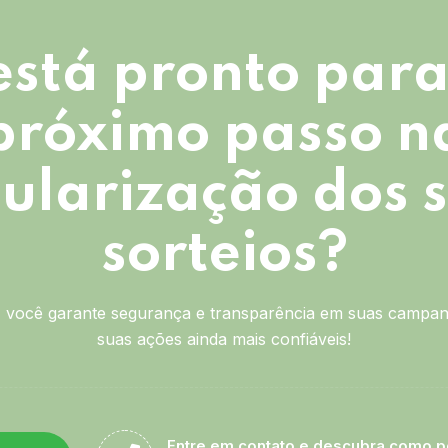
está pronto para
próximo passo n
ularização dos 
sorteios?
você garante segurança e transparência em suas campan
suas ações ainda mais confiáveis!
Entre em contato e descubra como p