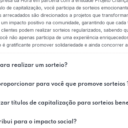
mpresa da Hora em parceria com a entidade Projeto Crianç
tulo de capitalização, você participa de sorteios emociona
s arrecadados são direcionados a projetos que transformam
na um impacto positivo na comunidade, garantindo que cada t
 clientes podem realizar sorteios regularizados, sabendo 
ocê não apenas participa de uma experiência enriquecedo
 gratificante promover solidariedade e ainda concorrer a
para realizar um sorteio?
roporcionar para você que promove sorteios 
zar títulos de capitalização para sorteios ben
bui para o impacto social?