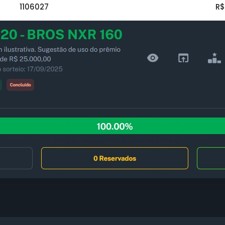
1106027
R$