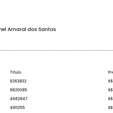
el Amaral dos Santos
Título
Pr
9263832
R$
9820085
R$
4682847
R$
4911255
R$