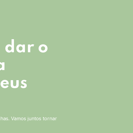
 dar o
a
seus
has. Vamos juntos tornar