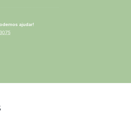
odemos ajudar!
-3075
s