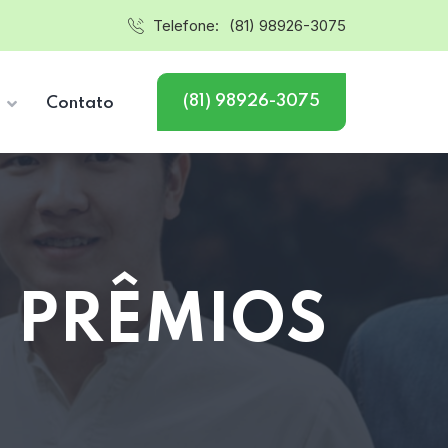
Telefone:
(81) 98926-3075
(81) 98926-3075
s
Contato
O PRÊMIOS