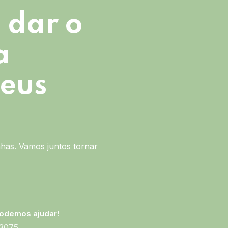
 dar o
a
seus
has. Vamos juntos tornar
odemos ajudar!
-3075