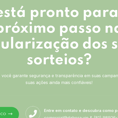
está pronto para
próximo passo n
ularização dos 
sorteios?
você garante segurança e transparência em suas campan
suas ações ainda mais confiáveis!
Entre em contato e descubra como p
SCO
comercial@dahora.vip
&
(81) 98926