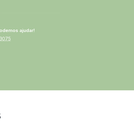
odemos ajudar!
-3075
s