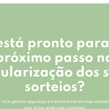
está pronto para
próximo passo n
ularização dos 
sorteios?
você garante segurança e transparência em suas campan
suas ações ainda mais confiáveis!