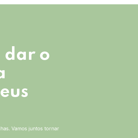
 dar o
a
seus
has. Vamos juntos tornar