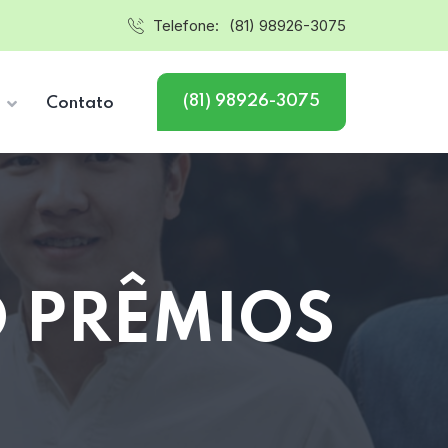
Telefone:
(81) 98926-3075
(81) 98926-3075
s
Contato
O PRÊMIOS