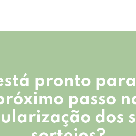
está pronto para
próximo passo n
ularização dos 
sorteios?