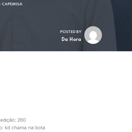
- CAPEMISA
POSTED BY
Da Hora
 edição: 260
io: kd chama na bota