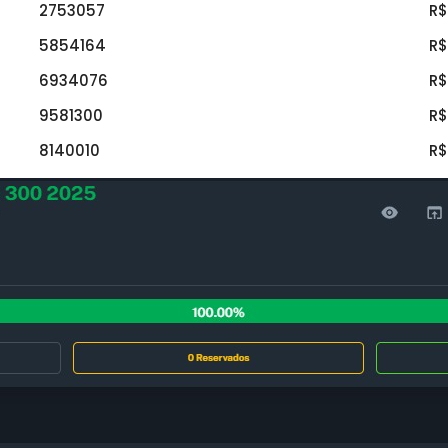
2753057
R$
5854164
R$
6934076
R$
9581300
R$
8140010
R$