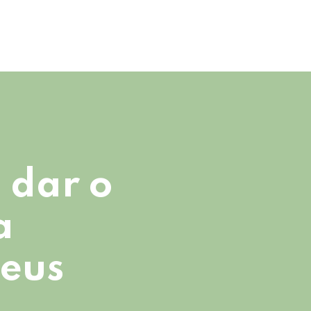
 dar o
a
seus