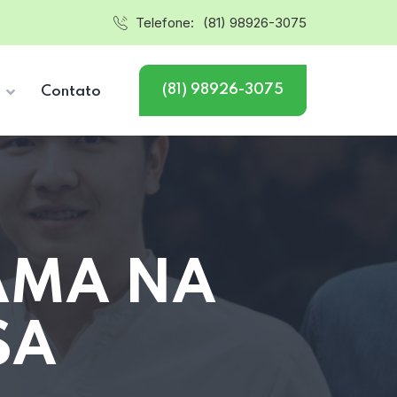
Telefone:
(81) 98926-3075
(81) 98926-3075
s
Contato
AMA NA
SA