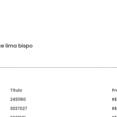
e lima bispo
Título
Pr
2451160
R$
3037027
R$