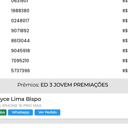
0631901
R$
1988380
R$
0248017
R$
9071892
R$
8613044
R$
9045918
R$
7095210
R$
5737396
R$