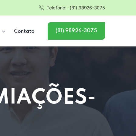
Telefone:
(81) 98926-3075
(81) 98926-3075
s
Contato
MIAÇÕES-