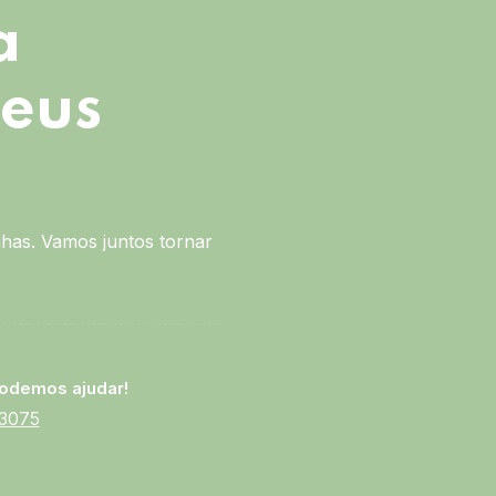
a
seus
has. Vamos juntos tornar
odemos ajudar!
-3075