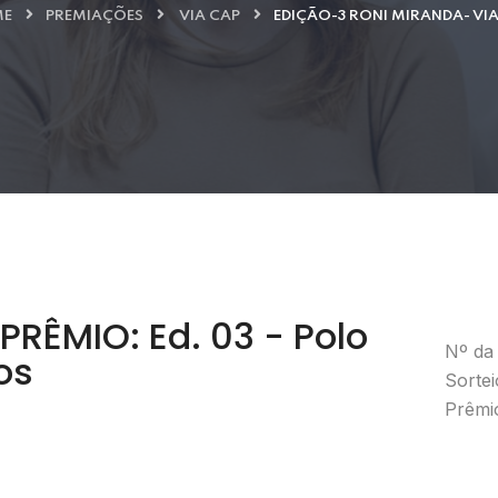
E
PREMIAÇÕES
VIA CAP
EDIÇÃO-3 RONI MIRANDA- VI
RÊMIO: Ed. 03 - Polo
Nº da 
os
Sortei
Prêmio