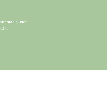
odemos ajudar!
-3075
s