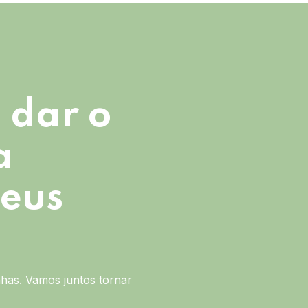
 dar o
a
seus
has. Vamos juntos tornar