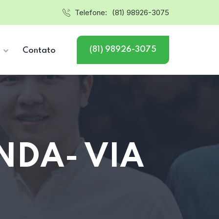
Telefone:
(81) 98926-3075
(81) 98926-3075
s
Contato
NDA- VIA