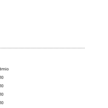
êmio
10
10
10
10