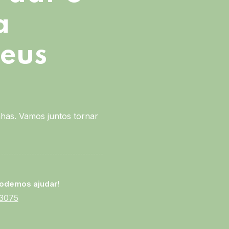
a
seus
has. Vamos juntos tornar
odemos ajudar!
-3075