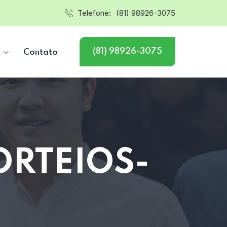
Telefone:
(81) 98926-3075
(81) 98926-3075
s
Contato
ORTEIOS-