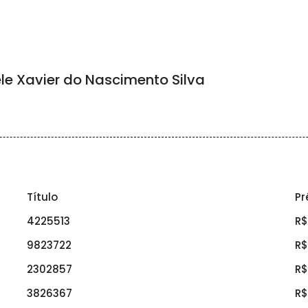
e Xavier do Nascimento Silva
Título
Pr
4225513
R$
9823722
R$
2302857
R$
3826367
R$