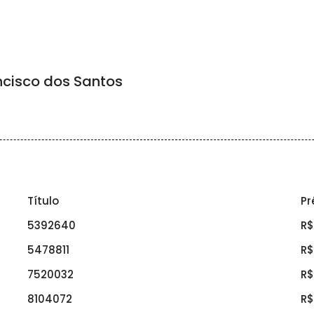
cisco dos Santos
Título
Pr
5392640
R$
5478811
R$
7520032
R$
8104072
R$