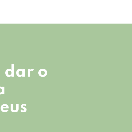
 dar o
a
seus