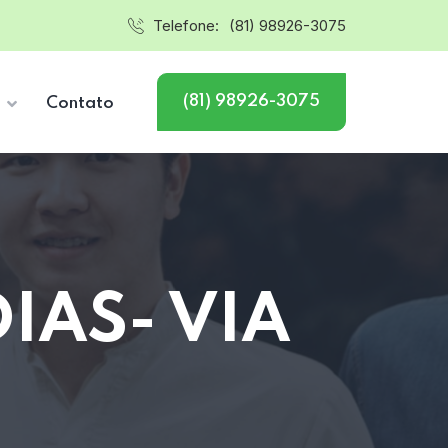
Telefone:
(81) 98926-3075
(81) 98926-3075
s
Contato
IAS- VIA