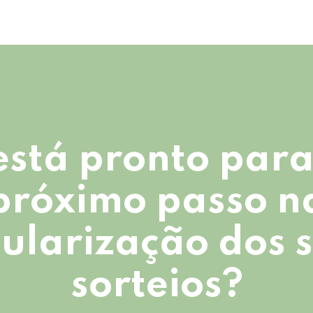
está pronto para
próximo passo n
ularização dos 
sorteios?