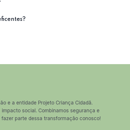
?
eficentes?
o e a entidade Projeto Criança Cidadã.
am impacto social. Combinamos segurança e
ha fazer parte dessa transformação conosco!