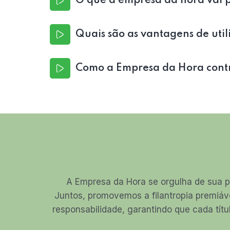
O que a empresa da hora vai p
Quais são as vantagens de utili
Como a Empresa da Hora contri
A Empresa da Hora se orgulha de sua p
Juntos, promovemos a filantropia premiáv
responsabilidade, garantindo que cada títu