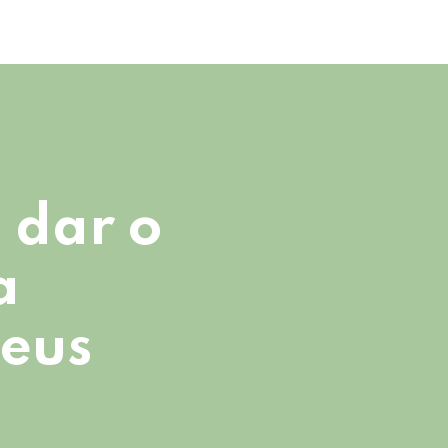
 dar o
a
seus