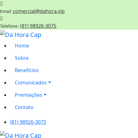
comercial@dahora.vip
Email
(81) 98926-3075
Telefone:
Home
Sobre
Benefícios
Comunicados
Premiações
Contato
(81) 98926-3075