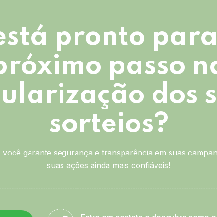
está pronto para
próximo passo n
ularização dos 
sorteios?
você garante segurança e transparência em suas campan
suas ações ainda mais confiáveis!
Entre em contato e descubra como p