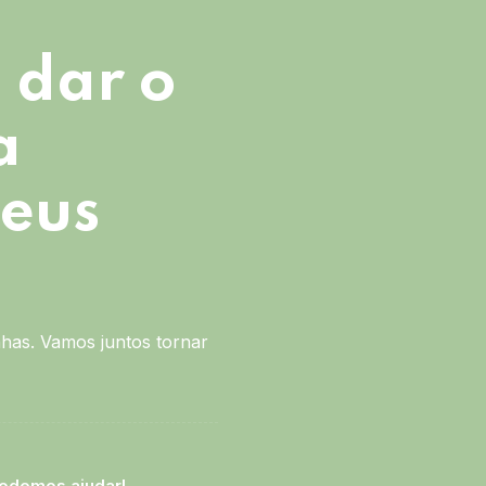
 dar o
a
seus
has. Vamos juntos tornar
odemos ajudar!