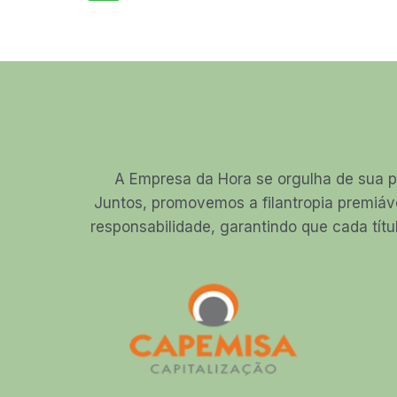
A Empresa da Hora se orgulha de sua p
Juntos, promovemos a filantropia premiáv
responsabilidade, garantindo que cada títu