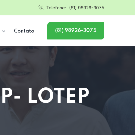
Telefone:
(81) 98926-3075
(81) 98926-3075
s
Contato
P- LOTEP