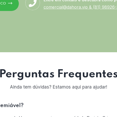
SCO
comercial@dahora.vip
&
(81) 98926
Perguntas Frequente
Ainda tem dúvidas? Estamos aqui para ajudar!
remiável?