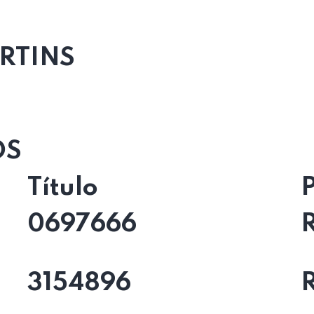
RTINS
OS
Título
0697666
3154896