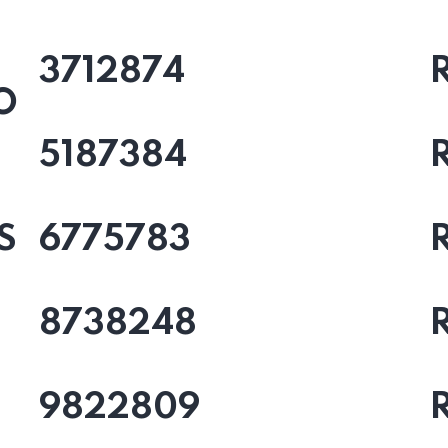
3712874
O
5187384
S
6775783
8738248
9822809