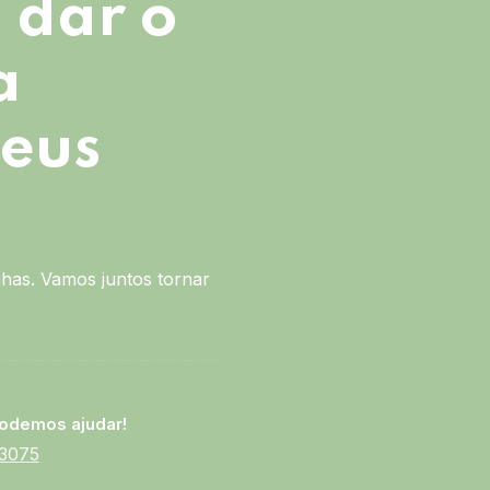
 dar o
a
seus
has. Vamos juntos tornar
odemos ajudar!
-3075