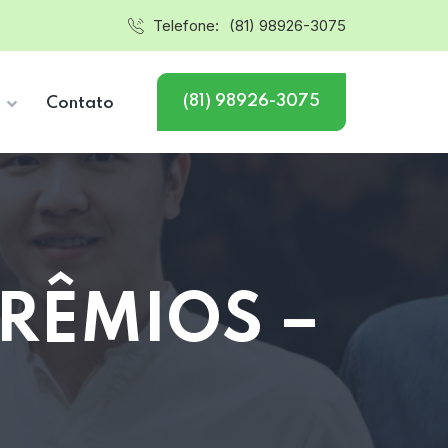
Telefone:
(81) 98926-3075
(81) 98926-3075
s
Contato
PRÊMIOS –