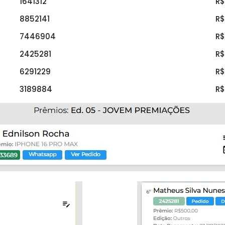
1641312
R$
8852141
R$
7446904
R$
2425281
R$
6291229
R$
3189884
R$