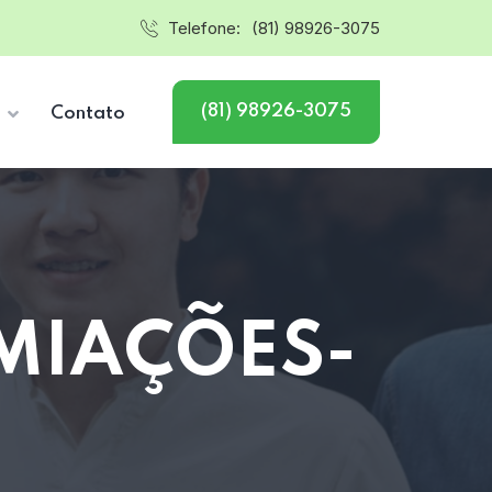
Telefone:
(81) 98926-3075
(81) 98926-3075
s
Contato
MIAÇÕES-