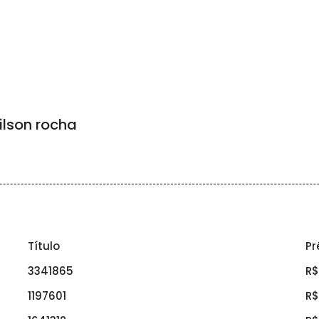
lson rocha
Título
Pr
3341865
R$
1197601
R$