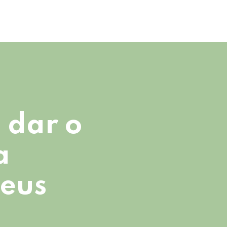
 dar o
a
seus