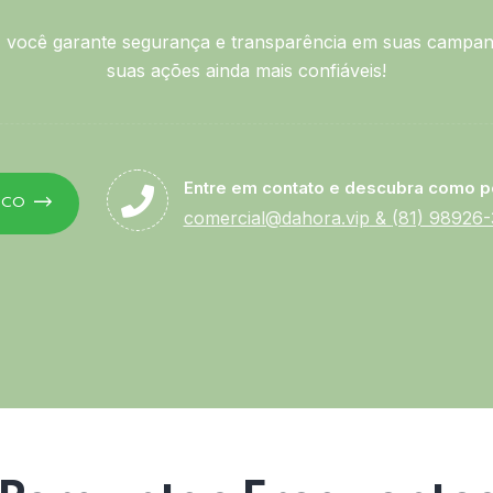
você garante segurança e transparência em suas campan
suas ações ainda mais confiáveis!
Entre em contato e descubra como p
SCO
comercial@dahora.vip
&
(81) 98926