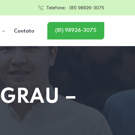
Telefone:
(81) 98926-3075
(81) 98926-3075
s
Contato
 GRAU –