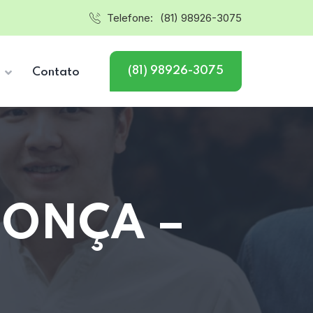
Telefone:
(81) 98926-3075
(81) 98926-3075
s
Contato
 ONÇA –