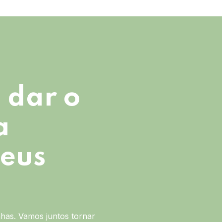
 dar o
a
seus
has. Vamos juntos tornar