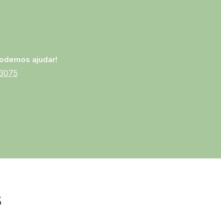
odemos ajudar!
-3075
s