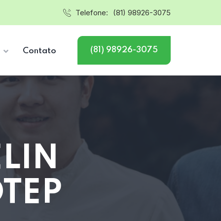
Telefone:
(81) 98926-3075
(81) 98926-3075
s
Contato
ELIN
OTEP