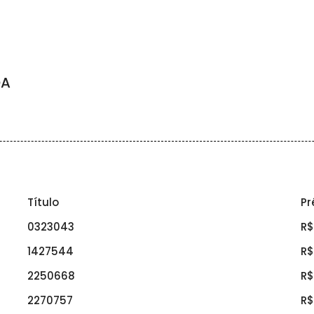
OA
Título
Pr
0323043
R$
1427544
R$
2250668
R$
2270757
R$