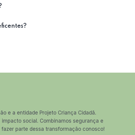
?
eficentes?
o e a entidade Projeto Criança Cidadã.
am impacto social. Combinamos segurança e
ha fazer parte dessa transformação conosco!