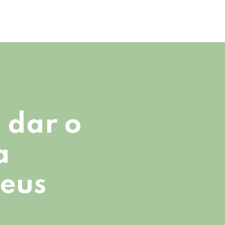
 dar o
a
seus