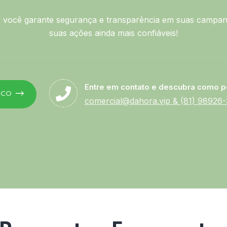
você garante segurança e transparência em suas campan
suas ações ainda mais confiáveis!
Entre em contato e descubra como p
SCO
comercial@dahora.vip
&
(81) 98926