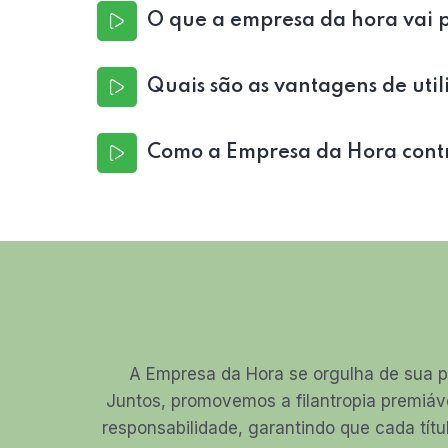
O que a empresa da hora vai p
Quais são as vantagens de utili
Como a Empresa da Hora contri
A Empresa da Hora se orgulha de sua p
Juntos, promovemos a filantropia premiáv
responsabilidade, garantindo que cada títu