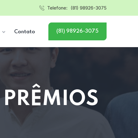
Telefone:
(81) 98926-3075
(81) 98926-3075
s
Contato
 PRÊMIOS