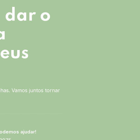
 dar o
a
seus
has. Vamos juntos tornar
odemos ajudar!