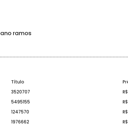
iano ramos
Título
Pr
3520707
R$
5495155
R$
1247570
R$
1976662
R$