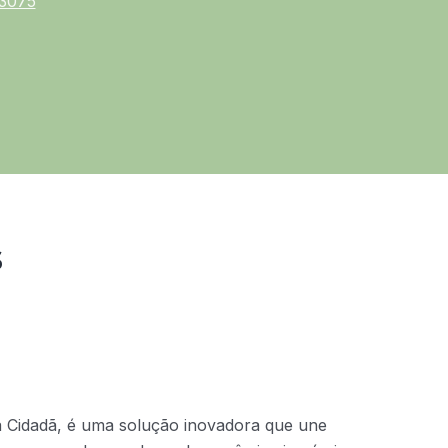
-3075
s
a Cidadã, é uma solução inovadora que une