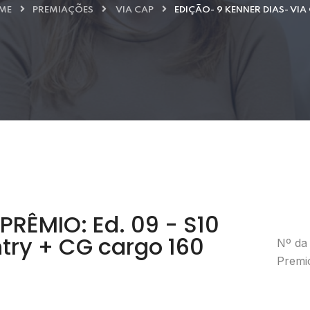
ME
PREMIAÇÕES
VIA CAP
EDIÇÃO- 9 KENNER DIAS- VIA
RÊMIO: Ed. 09 - S10
try + CG cargo 160
Nº da 
Premio