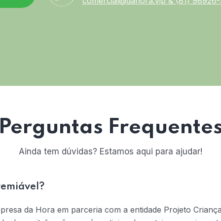
comercial@dahora.vip
&
(81) 98926
Perguntas Frequente
Ainda tem dúvidas? Estamos aqui para ajudar!
remiável?
mpresa da Hora em parceria com a entidade Projeto Crianç