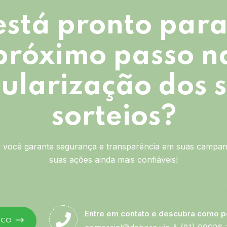
está pronto para
próximo passo n
ularização dos 
sorteios?
você garante segurança e transparência em suas campan
suas ações ainda mais confiáveis!
Entre em contato e descubra como p
SCO