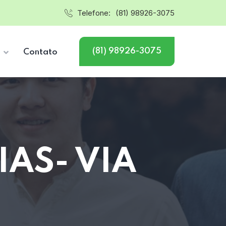
Telefone:
(81) 98926-3075
(81) 98926-3075
s
Contato
IAS- VIA