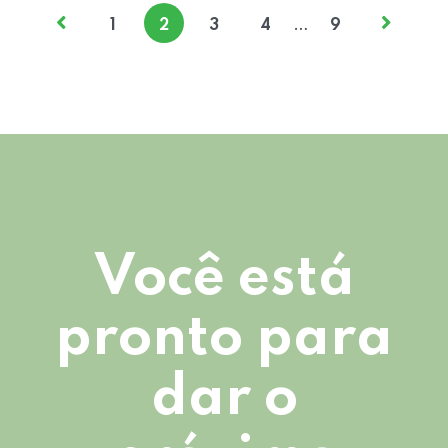
…
1
2
3
4
9
Você está
pronto para
dar o